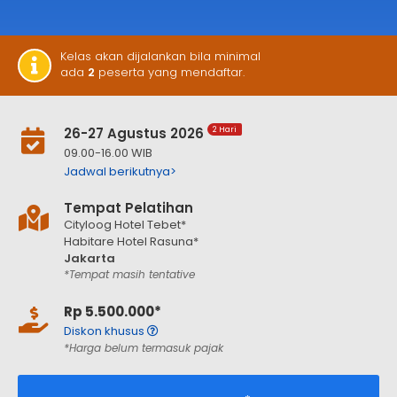
Kelas akan dijalankan bila minimal
ada
2
peserta yang mendaftar.
26-27 Agustus 2026
2 Hari
09.00-16.00 WIB
Jadwal berikutnya>
Tempat Pelatihan
Cityloog Hotel Tebet*
Habitare Hotel Rasuna*
Jakarta
*Tempat masih tentative
Rp 5.500.000*
Diskon khusus
*Harga belum termasuk pajak