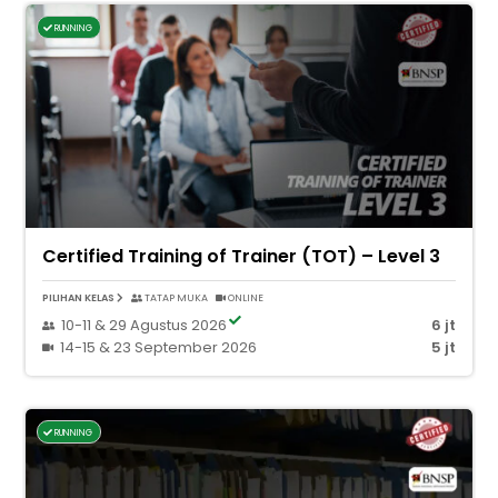
RUNNING
Certified Training of Trainer (TOT) – Level 3
PILIHAN KELAS
TATAP MUKA
ONLINE
10-11 & 29 Agustus 2026
6 jt
14-15 & 23 September 2026
5 jt
RUNNING