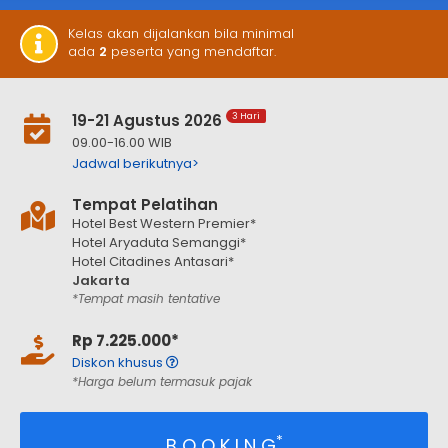
Kelas akan dijalankan bila minimal
ada
2
peserta yang mendaftar.
19-21 Agustus 2026
3 Hari
09.00-16.00 WIB
Jadwal berikutnya>
Tempat Pelatihan
Hotel Best Western Premier*
Hotel Aryaduta Semanggi*
Hotel Citadines Antasari*
Jakarta
*Tempat masih tentative
Rp 7.225.000*
Diskon khusus
*Harga belum termasuk pajak
*
B O O K I N G