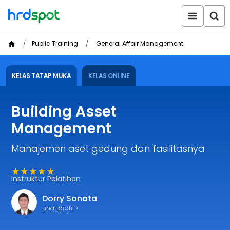
Public Training
General Affair Management
KELAS TATAP MUKA
KELAS ONLINE
Building Asset
Management
Manajemen aset gedung dan fasilitasnya
★★★★★
Instruktur Pelatihan
Dorry Sonata
Lihat profil >