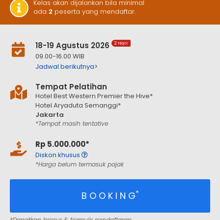
Kelas akan dijalankan bila minimal
ada
2
peserta yang mendaftar.
18-19 Agustus 2026
2 Hari
09.00-16.00 WIB
Jadwal berikutnya>
Tempat Pelatihan
Hotel Best Western Premier the Hive*
Hotel Aryaduta Semanggi*
Jakarta
*Tempat masih tentative
Rp 5.000.000*
Diskon khusus
*Harga belum termasuk pajak
*
B O O K I N G
*Dapatkan brosur & formulir pendaftaran.