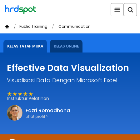
Public Training
Communication
KELAS TATAP MUKA
KELAS ONLINE
Effective Data Visualization
Visualisasi Data Dengan Microsoft Excel
★★★★★
Instruktur Pelatihan
Fazri Romadhona
Lihat profil >