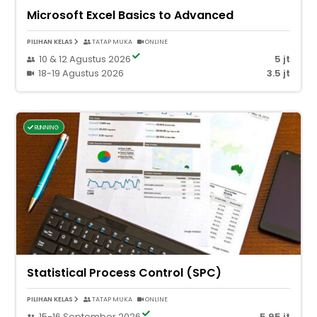
Microsoft Excel Basics to Advanced
PILIHAN KELAS
TATAP MUKA
ONLINE
10 & 12 Agustus 2026
5 jt
18-19 Agustus 2026
3.5 jt
RUNNING
Statistical Process Control (SPC)
PILIHAN KELAS
TATAP MUKA
ONLINE
15-16 September 2026
5.95 jt