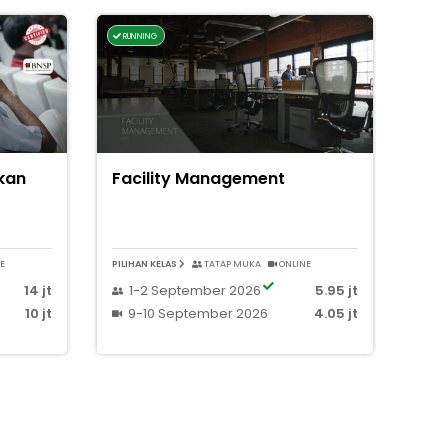
RUNNING
akan
Facility Management
E
PILIHAN KELAS
TATAP MUKA
ONLINE
14 jt
1-2 September 2026
5.95 jt
10 jt
9-10 September 2026
4.05 jt