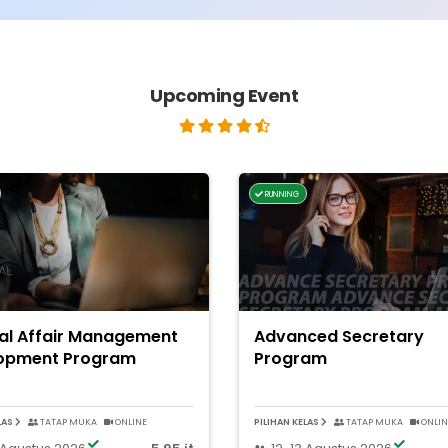
Upcoming Event
RUNNING
al Affair Management
Advanced Secretary
opment Program
Program
LAS
TATAP MUKA
ONLINE
PILIHAN KELAS
TATAP MUKA
ONLIN