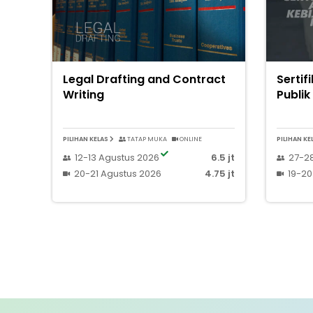
Legal Drafting and Contract
Sertif
Writing
Publik
PILIHAN KELAS
TATAP MUKA
ONLINE
PILIHAN KE
12-13 Agustus 2026
6.5 jt
27-28
20-21 Agustus 2026
4.75 jt
19-20