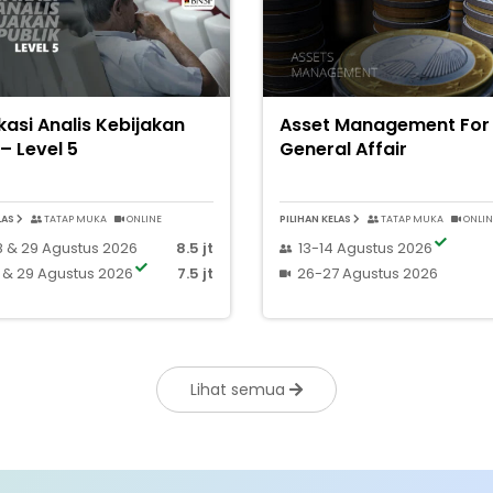
ikasi Analis Kebijakan
Asset Management For
 – Level 5
General Affair
LAS
TATAP MUKA
ONLINE
PILIHAN KELAS
TATAP MUKA
ONLIN
 & 29 Agustus 2026
8.5 jt
13-14 Agustus 2026
 & 29 Agustus 2026
7.5 jt
26-27 Agustus 2026
Lihat semua