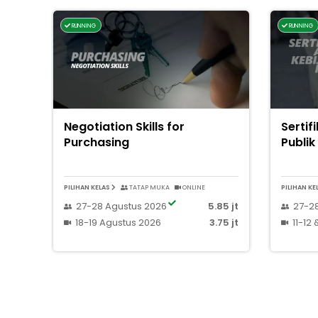
RUNNING
RUNNING
Negotiation Skills for
Sertif
Purchasing
Publik
PILIHAN KELAS
TATAP MUKA
ONLINE
PILIHAN KE
27-28 Agustus 2026
5.85 jt
27-28
18-19 Agustus 2026
3.75 jt
11-12