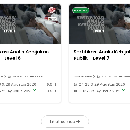
RUNNING
ikasi Analis Kebijakan
Sertifikasi Analis Kebij
 – Level 6
Publik – Level 7
LAS
TATAP MUKA
ONLINE
PILIHAN KELAS
TATAP MUKA
ONLIN
 & 29 Agustus 2026
9.5 jt
27-28 & 29 Agustus 2026
 & 29 Agustus 2026
8.5 jt
11-12 & 29 Agustus 2026
Lihat semua