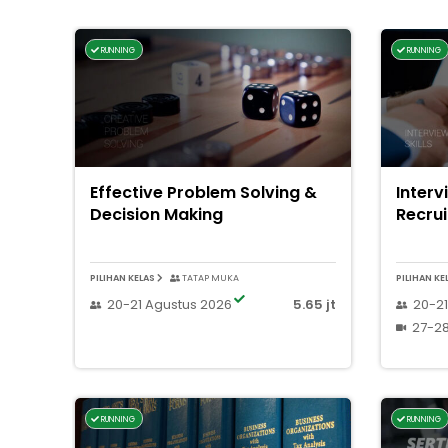
RUNNING
RUNNING
Effective Problem Solving &
Interv
Decision Making
Recru
PILIHAN KELAS
TATAP MUKA
PILIHAN KE
20-21 Agustus 2026
5.65 jt
20-21
27-28
RUNNING
RUNNING