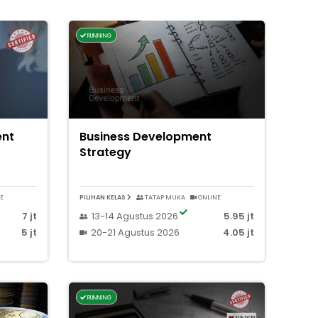
RUNNING
ent
Business Development
Strategy
E
PILIHAN KELAS
TATAP MUKA
ONLINE
7 jt
13-14 Agustus 2026
5.95 jt
5 jt
20-21 Agustus 2026
4.05 jt
RUNNING