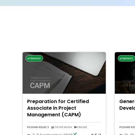
RUNNING
RUNNING
Preparation for Certified
Gener
Associate in Project
Devel
Management (CAPM)
PILIHAN KELAS
TATAP MUKA
ONLINE
PILIHAN KE