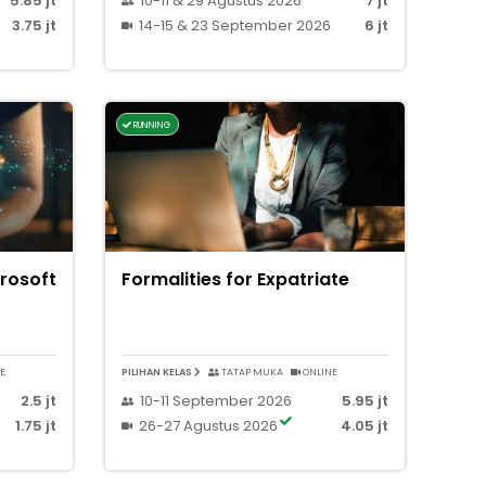
5.85 jt
10-11 & 29 Agustus 2026
7 jt
3.75 jt
14-15 & 23 September 2026
6 jt
RUNNING
crosoft
Formalities for Expatriate
E
PILIHAN KELAS
TATAP MUKA
ONLINE
2.5 jt
10-11 September 2026
5.95 jt
1.75 jt
26-27 Agustus 2026
4.05 jt