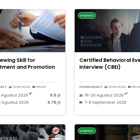
RUNNING
iewing Skill for
Certified Behavioral Ev
itment and Promotion
Interview (CBEI)
LAS
TATAP MUKA
ONLINE
PILIHAN KELAS
TATAP MUKA
ONLIN
 Agustus 2026
6.5 jt
19-20 Agustus 2026
 Agustus 2026
4.75 jt
7-8 September 2026
RUNNING