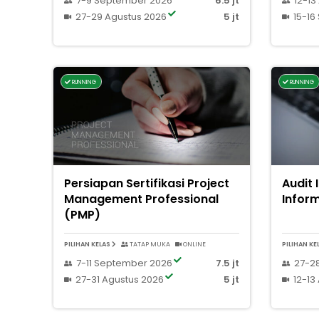
7-9 September 2026
6.5 jt
12-13
27-29 Agustus 2026
5 jt
15-16
RUNNING
RUNNING
Persiapan Sertifikasi Project
Audit 
Management Professional
Infor
(PMP)
PILIHAN KELAS
TATAP MUKA
ONLINE
PILIHAN KE
7-11 September 2026
7.5 jt
27-2
27-31 Agustus 2026
5 jt
12-13