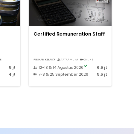
Certified Remuneration Staff
E
PILIHAN KELAS
TATAP MUKA
ONLINE
5 jt
12-13 & 14 Agustus 2026
6.5 jt
4 jt
7-8 & 25 September 2026
5.5 jt