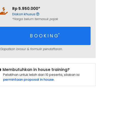
Rp 5.950.000*
Diskon khusus
*Harga belum termasuk pajak
*
B O O K I N G
*Dapatkan brosur & formulir pendaftaran.
Membutuhkan in house training?
Pelatihan untuk lebih dari 10 peserta, silakan isi
permintaan proposal in house
.