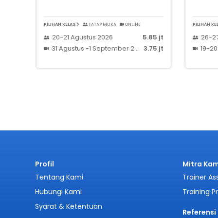
PILIHAN KELAS
TATAP MUKA
ONLINE
PILIHAN KE
20-21 Agustus 2026
5.85 jt
26-2
31 Agustus -1 September 2026
3.75 jt
19-20
Profil
Mitra Kam
Tentang Kami
Trainer As
Hubungi Kami
Training P
Syarat & Ketentuan
Referensi