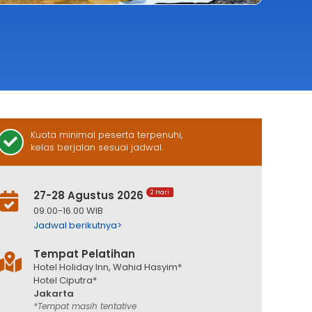
Kuota minimal peserta terpenuhi,
kelas berjalan sesuai jadwal.
27-28 Agustus 2026
2 Hari
09.00-16.00 WIB
Jadwal berikutnya>
Tempat Pelatihan
Hotel Holiday Inn, Wahid Hasyim*
Hotel Ciputra*
Jakarta
*Tempat masih tentative