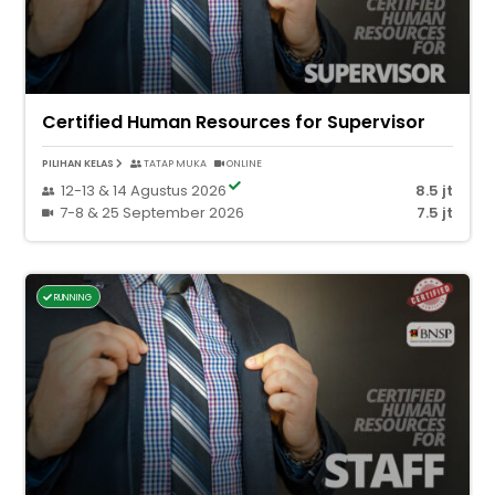
Certified Human Resources for Supervisor
PILIHAN KELAS
TATAP MUKA
ONLINE
12-13 & 14 Agustus 2026
8.5 jt
7-8 & 25 September 2026
7.5 jt
RUNNING