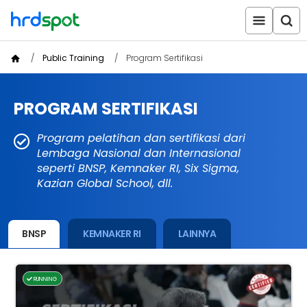
Public Training
Program Sertifikasi
PROGRAM SERTIFIKASI
Program pelatihan dan sertifikasi dari
Lembaga Nasional dan Internasional
seperti BNSP, Kemnaker RI, Six Sigma,
Kazian Global School, dll.
BNSP
KEMNAKER RI
LAINNYA
RUNNING