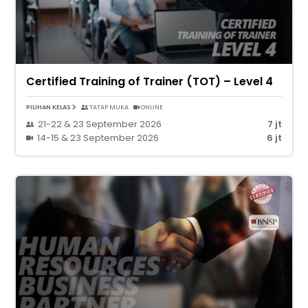
Certified Training of Trainer (TOT) – Level 4
PILIHAN KELAS
TATAP MUKA
ONLINE
21-22 & 23 September 2026
7 jt
14-15 & 23 September 2026
6 jt