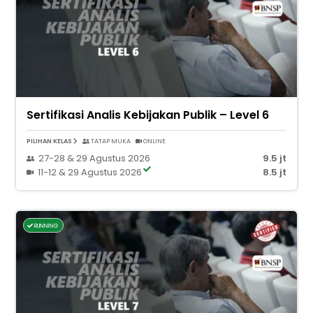
Sertifikasi Analis Kebijakan Publik – Level 6
PILIHAN KELAS
TATAP MUKA
ONLINE
27-28 & 29 Agustus 2026
9.5 jt
11-12 & 29 Agustus 2026
8.5 jt
RUNNING