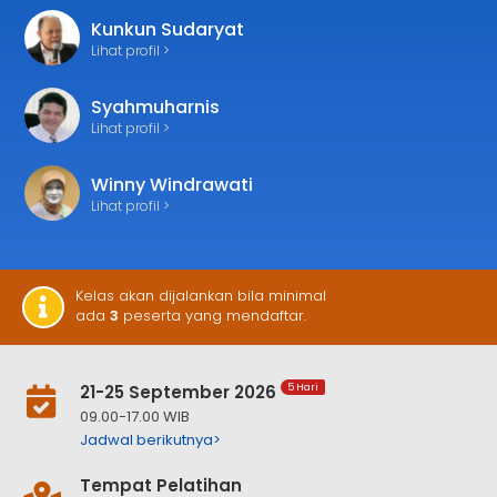
Kunkun Sudaryat
Lihat profil >
Syahmuharnis
Lihat profil >
Winny Windrawati
Lihat profil >
Kelas akan dijalankan bila minimal
ada
3
peserta yang mendaftar.
21-25 September 2026
5 Hari
09.00-17.00 WIB
Jadwal berikutnya>
Tempat Pelatihan