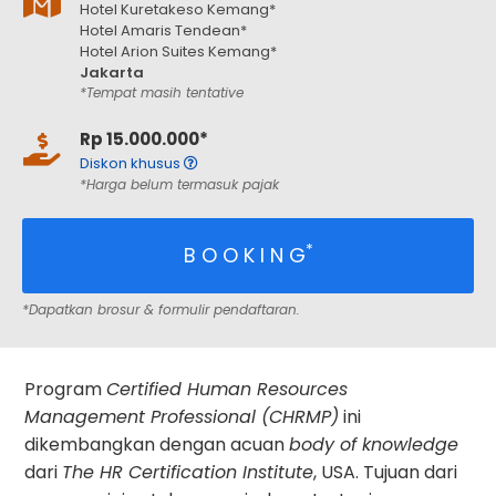
Hotel Kuretakeso Kemang*
Hotel Amaris Tendean*
Hotel Arion Suites Kemang*
Jakarta
*Tempat masih tentative
Rp 15.000.000*
Diskon khusus
*Harga belum termasuk pajak
*
B O O K I N G
*Dapatkan brosur & formulir pendaftaran.
Program
Certified Human Resources
Management Professional (CHRMP)
ini
dikembangkan dengan acuan
body of knowledge
dari
The HR Certification Institute
, USA. Tujuan dari