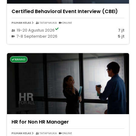
Certified Behavioral Event Interview (CBEI)
PILIHAN KELAS
TATAP MUKA
ONLINE
19-20 Agustus 2026
7 jt
7-8 September 2026
5 jt
RUNNING
HR for Non HR Manager
PILIHAN KELAS
TATAP MUKA
ONLINE