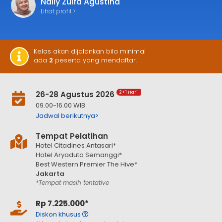
Naily Zulfa Agustina
Lihat profil >
Kelas akan dijalankan bila minimal
ada
2
peserta yang mendaftar.
26-28 Agustus 2026
2+1 Hari
09.00-16.00 WIB
Jadwal berikutnya>
Tempat Pelatihan
Hotel Citadines Antasari*
Hotel Aryaduta Semanggi*
Best Western Premier The Hive*
Jakarta
*Tempat masih tentative
Rp 7.225.000*
Diskon khusus