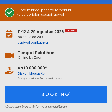
Kuota minimal peserta terpenuhi,
kelas berjalan sesuai jadwal.
11-12 & 29 Agustus 2026
2+1 Hari
09.00-16.00 WIB
Jadwal berikutnya>
Tempat Pelatihan
Online by Zoom
Rp 10.000.000*
Diskon khusus
*Harga belum termasuk pajak
*
B O O K I N G
*Dapatkan brosur & formulir pendaftaran.