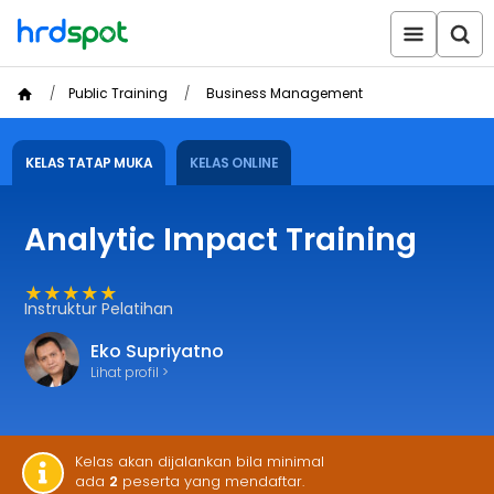
Public Training
Business Management
KELAS TATAP MUKA
KELAS ONLINE
Analytic Impact Training
★★★★★
Instruktur Pelatihan
Eko Supriyatno
Lihat profil >
Kelas akan dijalankan bila minimal
ada
2
peserta yang mendaftar.