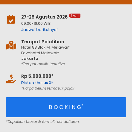
27-28 Agustus 2026
2 Hari
09.00-16.00 WIB
Jadwal berikutnya>
Tempat Pelatihan
Hotel 88 Blok M, Melawai*
Favehotel Melawai*
Jakarta
*Tempat masih tentative
Rp 5.000.000*
Diskon khusus
*Harga belum termasuk pajak
*
B O O K I N G
*Dapatkan brosur & formulir pendaftaran.