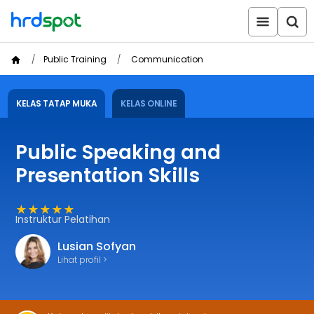
Public Training
Communication
KELAS TATAP MUKA
KELAS ONLINE
Public Speaking and
Presentation Skills
★★★★★
Instruktur Pelatihan
Lusian Sofyan
Lihat profil >