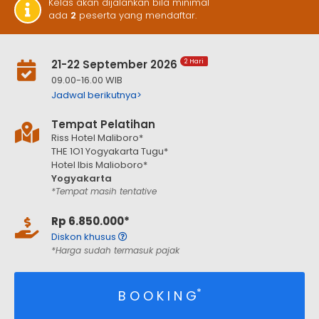
Kelas akan dijalankan bila minimal
ada
2
peserta yang mendaftar.
21-22 September 2026
2 Hari
09.00-16.00 WIB
Jadwal berikutnya>
Tempat Pelatihan
Riss Hotel Maliboro*
THE 1O1 Yogyakarta Tugu*
Hotel Ibis Malioboro*
Yogyakarta
*Tempat masih tentative
Rp 6.850.000*
Diskon khusus
*Harga sudah termasuk pajak
*
B O O K I N G