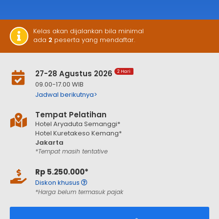
Kelas akan dijalankan bila minimal
ada
2
peserta yang mendaftar.
27-28 Agustus 2026
2 Hari
09.00-17.00 WIB
Jadwal berikutnya>
Tempat Pelatihan
Hotel Aryaduta Semanggi*
Hotel Kuretakeso Kemang*
Jakarta
*Tempat masih tentative
Rp 5.250.000*
Diskon khusus
*Harga belum termasuk pajak