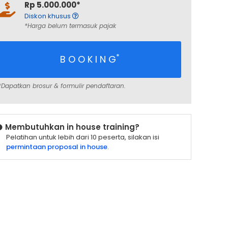
Rp 5.000.000*
Diskon khusus
*Harga belum termasuk pajak
*
B O O K I N G
*Dapatkan brosur & formulir pendaftaran.
Membutuhkan in house training?
Pelatihan untuk lebih dari 10 peserta, silakan isi
permintaan proposal in house
.