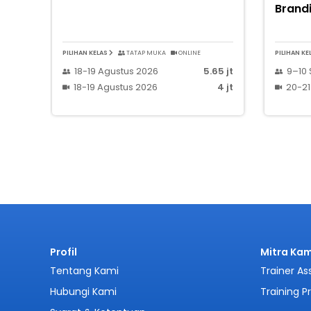
Brand
PILIHAN KELAS
TATAP MUKA
ONLINE
PILIHAN KE
18-19 Agustus 2026
5.65 jt
9–10
18-19 Agustus 2026
4 jt
20-21
Profil
Mitra Kam
Tentang Kami
Trainer As
Hubungi Kami
Training P