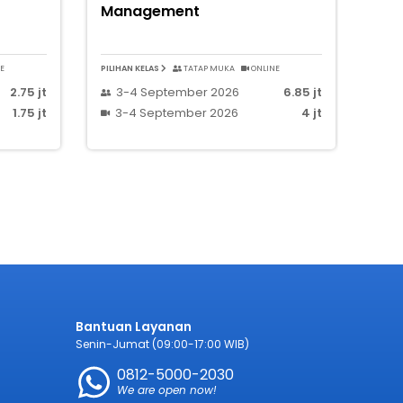
Management
E
PILIHAN KELAS
TATAP MUKA
ONLINE
2.75 jt
3-4 September 2026
6.85 jt
1.75 jt
3-4 September 2026
4 jt
Bantuan Layanan
Senin-Jumat (09:00-17:00 WIB)
0812-5000-2030
We are open now!