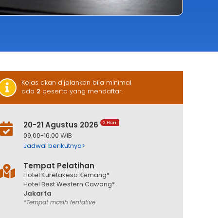
Kelas akan dijalankan bila minimal
ada
2
peserta yang mendaftar.
20-21 Agustus 2026
2 Hari
09.00-16.00 WIB
Jadwal berikutnya>
Tempat Pelatihan
Hotel Kuretakeso Kemang*
Hotel Best Western Cawang*
Jakarta
*Tempat masih tentative