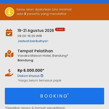
Kelas akan dijalankan bila minimal
ada
3
peserta yang mendaftar.
19-21 Agustus 2026
3 Hari
09.00-16.00 WIB
Jadwal berikutnya>
Tempat Pelatihan
Vasaka Maison Hotel, Bandung*
Bandung
Rp 6.000.000*
Diskon khusus
*Harga belum termasuk pajak
*
B O O K I N G
*Dapatkan brosur & formulir pendaftaran.