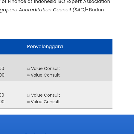
 of Finance at Indonesia ISO Expert Association
ngapore Accreditation Council (SAC)
-Badan
Penyelenggara
00
Value Consult
00
Value Consult
00
Value Consult
00
Value Consult