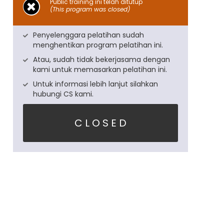
Public training ini telah ditutup
(This program was closed)
Penyelenggara pelatihan sudah
menghentikan program pelatihan ini.
Atau, sudah tidak bekerjasama dengan
kami untuk memasarkan pelatihan ini.
Untuk informasi lebih lanjut silahkan
hubungi CS kami.
C L O S E D