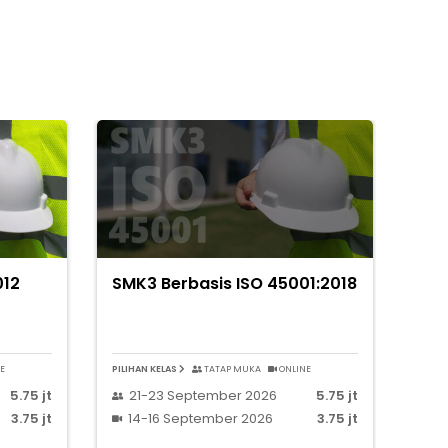
012
SMK3 Berbasis ISO 45001:2018
E
PILIHAN KELAS
TATAP MUKA
ONLINE
5.75 jt
21-23 September 2026
5.75 jt
3.75 jt
14-16 September 2026
3.75 jt