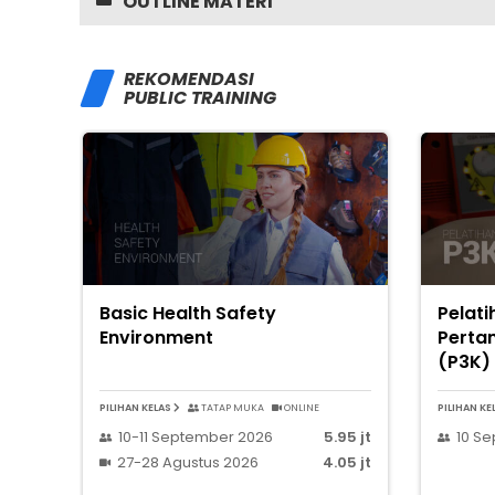
OUTLINE MATERI
REKOMENDASI
PUBLIC TRAINING
Basic Health Safety
Pelat
Environment
Perta
(P3K)
PILIHAN KELAS
TATAP MUKA
ONLINE
PILIHAN KE
10-11 September 2026
5.95 jt
10 S
27-28 Agustus 2026
4.05 jt