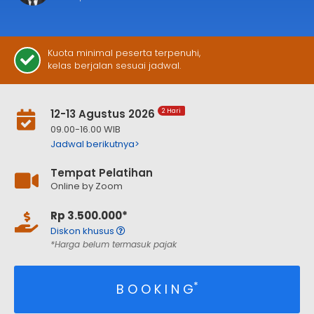
Kuota minimal peserta terpenuhi,
kelas berjalan sesuai jadwal.
12-13 Agustus 2026
2 Hari
09.00-16.00 WIB
Jadwal berikutnya>
Tempat Pelatihan
Online by Zoom
Rp 3.500.000*
Diskon khusus
*Harga belum termasuk pajak
*
B O O K I N G