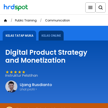
Public Training
Communication
KELAS TATAP MUKA
KELAS ONLINE
Digital Product Strategy
and Monetization
★★★★★
Instruktur Pelatihan
Ujang Rusdianto
Lihat profil >