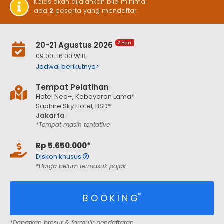
Kelas akan dijalankan bila minimal
ada
2
peserta yang mendaftar.
20-21 Agustus 2026
2 Hari
09.00-16.00 WIB
Jadwal berikutnya>
Tempat Pelatihan
Hotel Neo+, Kebayoran Lama*
Saphire Sky Hotel, BSD*
Jakarta
*Tempat masih tentative
Rp 5.650.000*
Diskon khusus
*Harga belum termasuk pajak
*
B O O K I N G
*Dapatkan brosur & formulir pendaftaran.