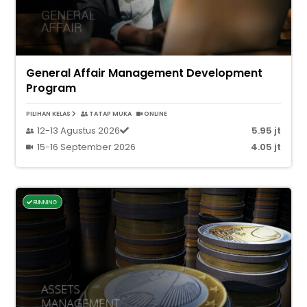
General Affair Management Development
Program
PILIHAN KELAS
TATAP MUKA
ONLINE
12-13 Agustus 2026
5.95 jt
15-16 September 2026
4.05 jt
RUNNING