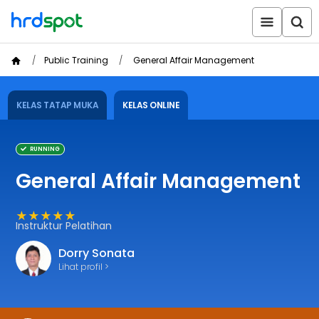
Public Training
General Affair Management
KELAS TATAP MUKA
KELAS ONLINE
RUNNING
General Affair Management
★★★★★
Instruktur Pelatihan
Dorry Sonata
Lihat profil >