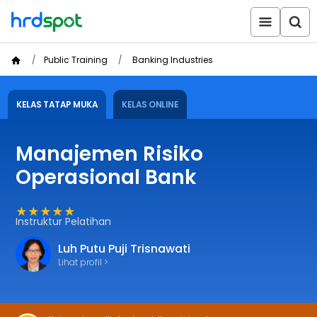
Public Training
Banking Industries
KELAS TATAP MUKA
KELAS ONLINE
Manajemen Risiko
Operasional Bank
★★★★★
Instruktur Pelatihan
Luh Putu Puji Trisnawati
Lihat profil >