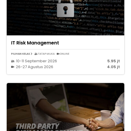
IT Risk Management
PILIHAN KELAS
TATAP MUKA
ONLINE
10-11 September 2026
5.95 jt
26-27 Agustus 2026
4.05 jt