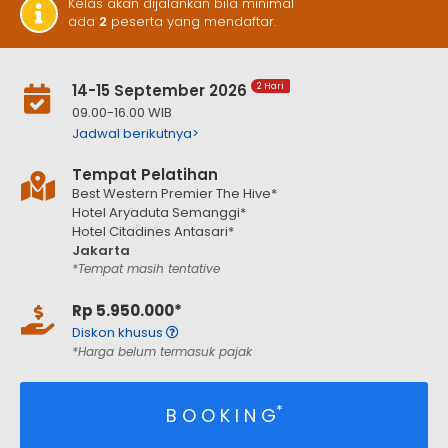
Kelas akan dijalankan bila minimal
ada
2
peserta yang mendaftar.
14-15 September 2026
2 Hari
09.00-16.00 WIB
Jadwal berikutnya>
Tempat Pelatihan
Best Western Premier The Hive*
Hotel Aryaduta Semanggi*
Hotel Citadines Antasari*
Jakarta
*Tempat masih tentative
Rp 5.950.000*
Diskon khusus
*Harga belum termasuk pajak
*
B O O K I N G