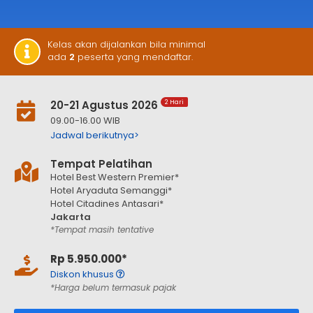
Kelas akan dijalankan bila minimal
ada
2
peserta yang mendaftar.
20-21 Agustus 2026
2 Hari
09.00-16.00 WIB
Jadwal berikutnya>
Tempat Pelatihan
Hotel Best Western Premier*
Hotel Aryaduta Semanggi*
Hotel Citadines Antasari*
Jakarta
*Tempat masih tentative
Rp 5.950.000*
Diskon khusus
*Harga belum termasuk pajak