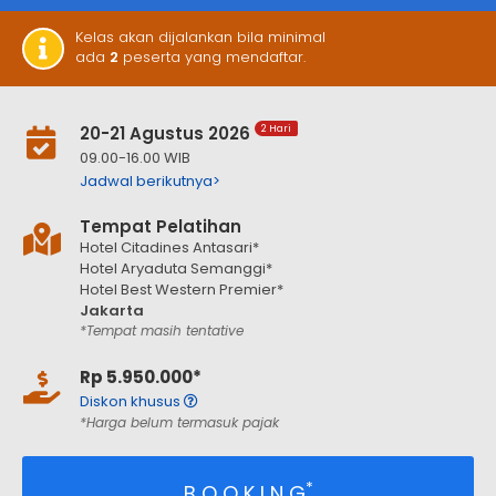
Kelas akan dijalankan bila minimal
ada
2
peserta yang mendaftar.
20-21 Agustus 2026
2 Hari
09.00-16.00 WIB
Jadwal berikutnya>
Tempat Pelatihan
Hotel Citadines Antasari*
Hotel Aryaduta Semanggi*
Hotel Best Western Premier*
Jakarta
*Tempat masih tentative
Rp 5.950.000*
Diskon khusus
*Harga belum termasuk pajak
*
B O O K I N G