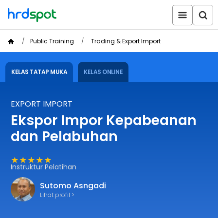
Public Training
Trading & Export Import
KELAS TATAP MUKA
KELAS ONLINE
EXPORT IMPORT
Ekspor Impor Kepabeanan
dan Pelabuhan
★★★★★
Instruktur Pelatihan
Sutomo Asngadi
Lihat profil >