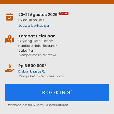
20-21 Agustus 2026
2 Hari
09.00-16.00 WIB
Jadwal berikutnya>
Tempat Pelatihan
Cityloog Hotel Tebet*
Habitare Hotel Rasuna*
Jakarta
*Tempat masih tentative
Rp 5.500.000*
Diskon khusus
*Harga belum termasuk pajak
*
B O O K I N G
*Dapatkan brosur & formulir pendaftaran.