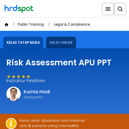
Public Training
Legal & Compliance
KELAS TATAP MUKA
KELAS ONLINE
Risk Assessment APU PPT
★★★★★
Instruktur Pelatihan
Kurnia Hadi
Lihat profil >
Kelas akan dijalankan bila minimal
ada
2
peserta yang mendaftar.