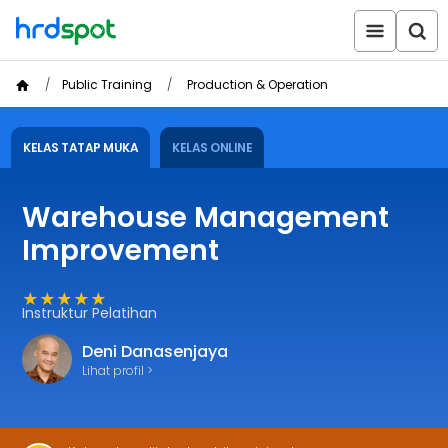
Public Training
Production & Operation
KELAS TATAP MUKA
KELAS ONLINE
Warehouse Management
Improvement
★★★★★
Instruktur Pelatihan
Deni Danasenjaya
Lihat profil >