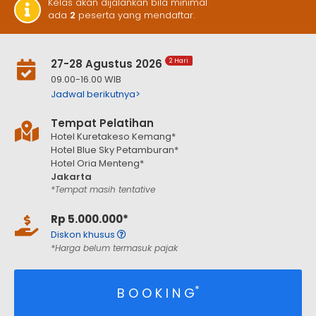
Kelas akan dijalankan bila minimal
ada
2
peserta yang mendaftar.
27-28 Agustus 2026
2 Hari
09.00-16.00 WIB
Jadwal berikutnya>
Tempat Pelatihan
Hotel Kuretakeso Kemang*
Hotel Blue Sky Petamburan*
Hotel Oria Menteng*
Jakarta
*Tempat masih tentative
Rp 5.000.000*
Diskon khusus
*Harga belum termasuk pajak
*
B O O K I N G