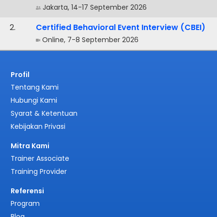
Jakarta, 14-17 September 2026
.
Certified Behavioral Event Interview (CBEI)
Online, 7-8 September 2026
Profil
Tentang Kami
Hubungi Kami
Syarat & Ketentuan
Kebijakan Privasi
Mitra Kami
Trainer Associate
Training Provider
Referensi
Program
Blog