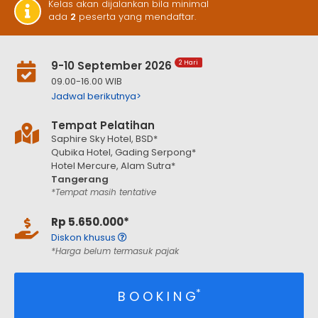
Kelas akan dijalankan bila minimal
ada
2
peserta yang mendaftar.
9-10 September 2026
2 Hari
09.00-16.00 WIB
Jadwal berikutnya>
Tempat Pelatihan
Saphire Sky Hotel, BSD*
Qubika Hotel, Gading Serpong*
Hotel Mercure, Alam Sutra*
Tangerang
*Tempat masih tentative
Rp 5.650.000*
Diskon khusus
*Harga belum termasuk pajak
*
B O O K I N G