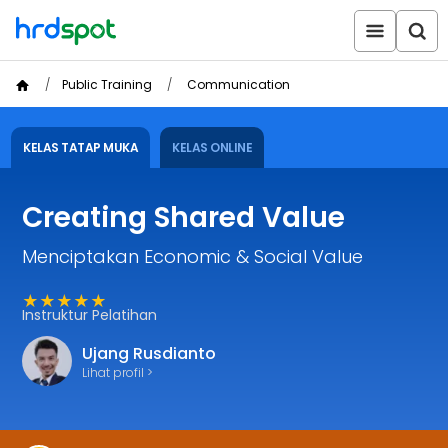
Public Training
Communication
KELAS TATAP MUKA
KELAS ONLINE
Creating Shared Value
Menciptakan Economic & Social Value
★★★★★
Instruktur Pelatihan
Ujang Rusdianto
Lihat profil >