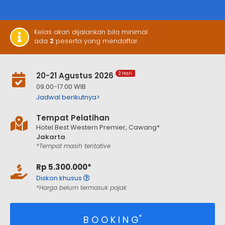
Kelas akan dijalankan bila minimal
ada
2
peserta yang mendaftar.
20-21 Agustus 2026
2 Hari
09.00-17.00 WIB
Jadwal berikutnya>
Tempat Pelatihan
Hotel Best Western Premier, Cawang*
Jakarta
*Tempat masih tentative
Rp 5.300.000*
Diskon khusus
*Harga belum termasuk pajak
*
B O O K I N G