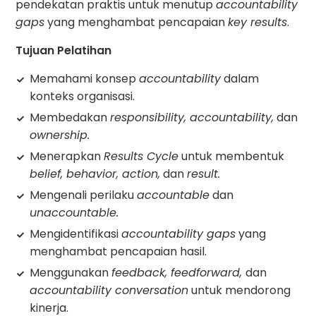
pendekatan praktis untuk menutup
accountability
gaps
yang menghambat pencapaian
key results
.
Tujuan Pelatihan
Memahami konsep
accountability
dalam
konteks organisasi.
Membedakan
responsibility, accountability,
dan
ownership.
Menerapkan
Results Cycle
untuk membentuk
belief, behavior, action,
dan
result.
Mengenali perilaku
accountable
dan
unaccountable.
Mengidentifikasi
accountability gaps
yang
menghambat pencapaian hasil.
Menggunakan
feedback, feedforward,
dan
accountability conversation
untuk mendorong
kinerja.