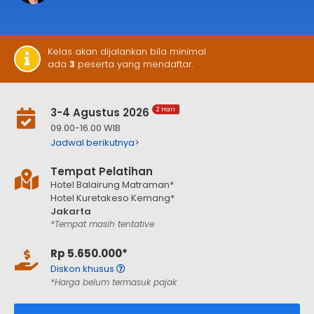
Kelas akan dijalankan bila minimal
ada
3
peserta yang mendaftar.
3-4 Agustus 2026
2 Hari
09.00-16.00 WIB
Jadwal berikutnya>
Tempat Pelatihan
Hotel Balairung Matraman*
Hotel Kuretakeso Kemang*
Jakarta
*Tempat masih tentative
Rp 5.650.000*
Diskon khusus
*Harga belum termasuk pajak