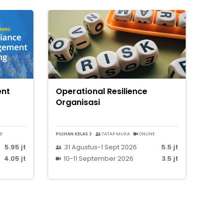
nt
Operational Resilience
Organisasi
E
PILIHAN KELAS
TATAP MUKA
ONLINE
5.95 jt
31 Agustus-1 Sept 2026
5.5 jt
26
4.05 jt
10-11 September 2026
3.5 jt