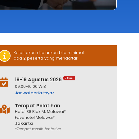
Kelas akan dijalankan bila minimal
ada
2
peserta yang mendaftar.
18-19 Agustus 2026
2 Hari
09.00-16.00 WIB
Jadwal berikutnya>
Tempat Pelatihan
Hotel 88 Blok M, Melawai*
Favehotel Melawai*
Jakarta
*Tempat masih tentative