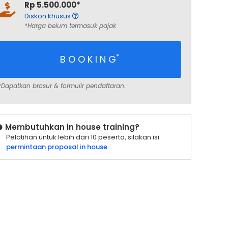
Rp 5.500.000*
Diskon khusus
*Harga belum termasuk pajak
*
B O O K I N G
*Dapatkan brosur & formulir pendaftaran.
Membutuhkan in house training?
Pelatihan untuk lebih dari 10 peserta, silakan isi
permintaan proposal in house
.