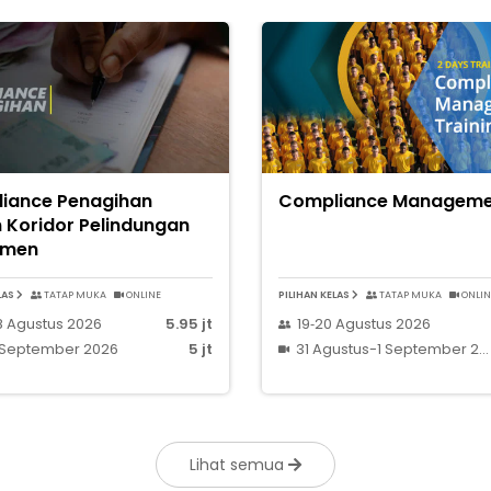
iance Penagihan
Compliance Manageme
 Koridor Pelindungan
umen
LAS
TATAP MUKA
ONLINE
PILIHAN KELAS
TATAP MUKA
ONLIN
8 Agustus 2026
5.95 jt
19‑20 Agustus 2026
 September 2026
5 jt
31 Agustus-1 September 20
Lihat semua