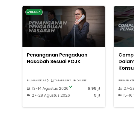
RUNNING
Penanganan Pengaduan
Compl
Nasabah Sesuai POJK
Dalam
Kons
PILIHAN KELAS
TATAP MUKA
ONLINE
PILIHAN KE
13-14 Agustus 2026
5.95 jt
27-2
27-28 Agustus 2026
5 jt
15-16