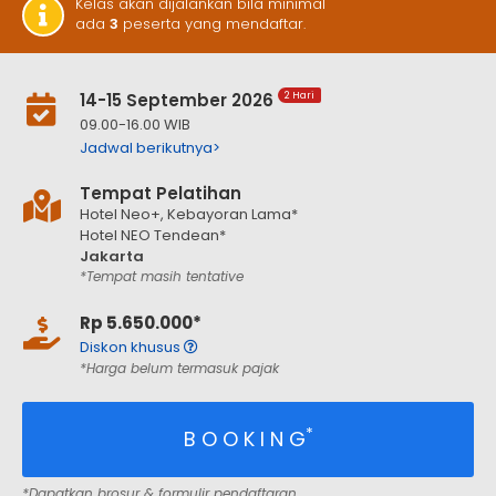
Kelas akan dijalankan bila minimal
ada
3
peserta yang mendaftar.
14-15 September 2026
2 Hari
09.00-16.00 WIB
Jadwal berikutnya>
Tempat Pelatihan
Hotel Neo+, Kebayoran Lama*
Hotel NEO Tendean*
Jakarta
*Tempat masih tentative
Rp 5.650.000*
Diskon khusus
*Harga belum termasuk pajak
*
B O O K I N G
*Dapatkan brosur & formulir pendaftaran.