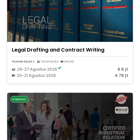
Legal Drafting and Contract Writing
PILIHAN KELAS
TATAP MUKA
ONLINE
26-27 Agustus 2026
6.5 jt
20-21 Agustus 2026
4.75 jt
RUNNING