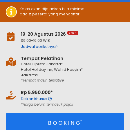
Kelas akan dijalankan bila minimal
ada
2
peserta yang mendaftar.
19-20 Agustus 2026
2 Hari
09.00-16.00 WIB
Jadwal berikutnya>
Tempat Pelatihan
Hotel Ciputra Jakarta*
Hotel Holiday Inn, Wahid Hasyim*
Jakarta
*Tempat masih tentative
Rp 5.950.000*
Diskon khusus
*Harga belum termasuk pajak
*
B O O K I N G