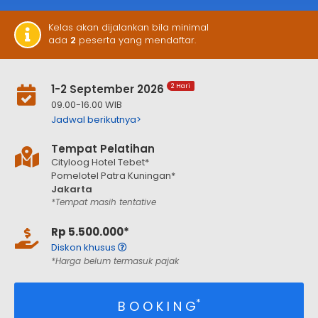
Kelas akan dijalankan bila minimal
ada
2
peserta yang mendaftar.
1-2 September 2026
2 Hari
09.00-16.00 WIB
Jadwal berikutnya>
Tempat Pelatihan
Cityloog Hotel Tebet*
Pomelotel Patra Kuningan*
Jakarta
*Tempat masih tentative
Rp 5.500.000*
Diskon khusus
*Harga belum termasuk pajak
*
B O O K I N G