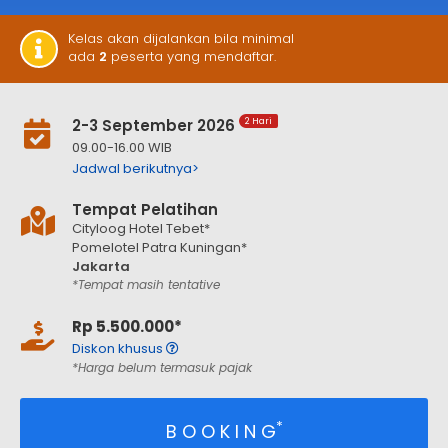
Kelas akan dijalankan bila minimal
ada
2
peserta yang mendaftar.
2-3 September 2026
2 Hari
09.00-16.00 WIB
Jadwal berikutnya>
Tempat Pelatihan
Cityloog Hotel Tebet*
Pomelotel Patra Kuningan*
Jakarta
*Tempat masih tentative
Rp 5.500.000*
Diskon khusus
*Harga belum termasuk pajak
*
B O O K I N G