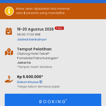
Kelas akan dijalankan bila minimal
ada
2
peserta yang mendaftar.
19-20 Agustus 2026
2 Hari
09.00-17.00 WIB
Jadwal berikutnya>
Tempat Pelatihan
Cityloog Hotel Tebet*
Pomelotel Patra Kuningan*
Jakarta
*Tempat masih tentative
Rp 5.500.000*
Diskon khusus
*Harga belum termasuk pajak
*
B O O K I N G