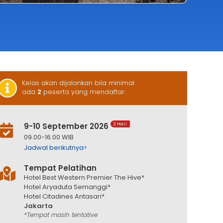
Kelas akan dijalankan bila minimal
ada
2
peserta yang mendaftar.
9-10 September 2026
2 Hari
09.00-16.00 WIB
Jadwal berikutnya>
Tempat Pelatihan
Hotel Best Western Premier The Hive*
Hotel Aryaduta Semanggi*
Hotel Citadines Antasari*
Jakarta
*Tempat masih tentative