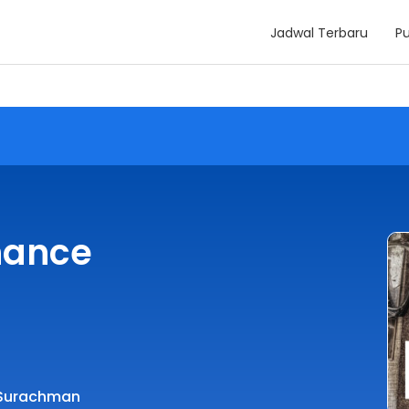
Jadwal Terbaru
Pu
nance
Surachman