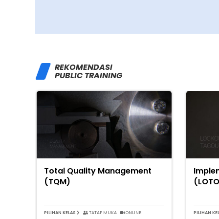
REKOMENDASI
PUBLIC TRAINING
Total Quality Management
Imple
(TQM)
(LOTO
PILIHAN KELAS
TATAP MUKA
ONLINE
PILIHAN KE