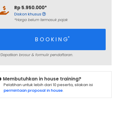
Rp 5.950.000*
Diskon khusus
*Harga belum termasuk pajak
*
B O O K I N G
*Dapatkan brosur & formulir pendaftaran.
Membutuhkan in house training?
Pelatihan untuk lebih dari 10 peserta, silakan isi
permintaan proposal in house
.