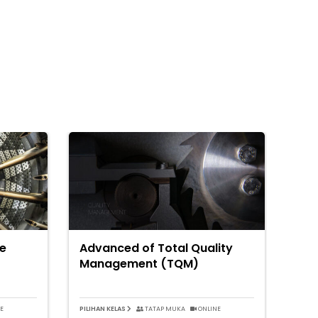
ve
Advanced of Total Quality
Management (TQM)
E
PILIHAN KELAS
TATAP MUKA
ONLINE