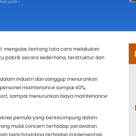
ihat profil >
t mengulas tentang tata cara melakukan
 pabrik secara sederhana, terstruktur dan
n dalam industri dan sanggup menurunkan
 personel
maintenance
sampai 40%,
art,
sampai menurunkan biaya
maintenance
g teknisi pemula yang berkecimpung dalam
yang mulai
concern
terhadap perawatan
 bahan benchmarking terhadap implementasi