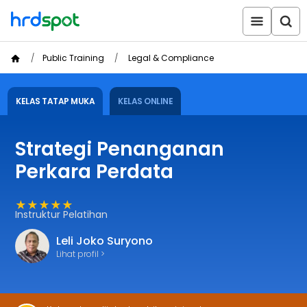
Public Training
Legal & Compliance
KELAS TATAP MUKA
KELAS ONLINE
Strategi Penanganan
Perkara Perdata
★★★★★
Instruktur Pelatihan
Leli Joko Suryono
Lihat profil >