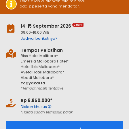
Kelas akan dijalankan bila minimal
ada
2
peserta yang mendaftar.
14-15 September 2026
2 Hari
09.00-16.00 WIB
Jadwal berikutnya>
Tempat Pelatihan
Riss Hotel Maliboro*
Emersia Malioboro Hotel*
Hotel Ibis Malioboro*
Aveta Hotel Malioboro*
Abadi Malioboro*
Yogyakarta
*Tempat masih tentative
Rp 6.850.000*
Diskon khusus
*Harga sudah termasuk pajak