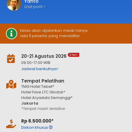
Yanto
Lihat profil >
Kelas akan dijalankan meski hanya
ada
1
peserta yang mendaftar.
20-21 Agustus 2026
2 Hari
09.00-17.00 WIB
Jadwal berikutnya>
Tempat Pelatihan
TMG Hotel Tebet*
Hotel Fave LTC Glodok*
Hotel Aryaduta Semanggi*
Jakarta
*Tempat masih tentative
Rp 6.500.000*
Diskon khusus