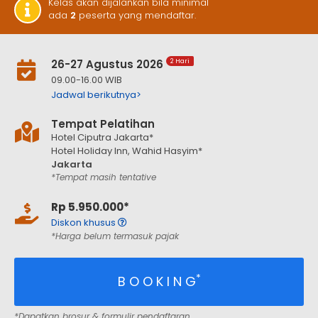
Kelas akan dijalankan bila minimal
ada
2
peserta yang mendaftar.
26-27 Agustus 2026
2 Hari
09.00-16.00 WIB
Jadwal berikutnya>
Tempat Pelatihan
Hotel Ciputra Jakarta*
Hotel Holiday Inn, Wahid Hasyim*
Jakarta
*Tempat masih tentative
Rp 5.950.000*
Diskon khusus
*Harga belum termasuk pajak
*
B O O K I N G
*Dapatkan brosur & formulir pendaftaran.