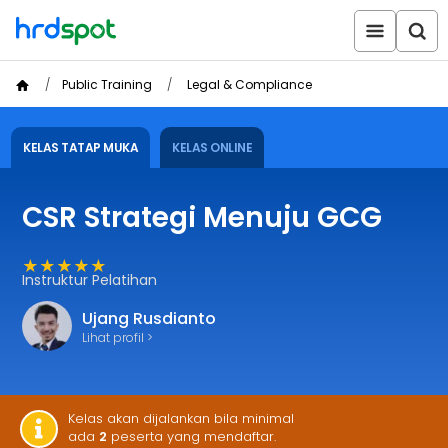
Public Training
Legal & Compliance
KELAS TATAP MUKA
KELAS ONLINE
CSR Strategi Menuju GCG
★★★★★
Instruktur Pelatihan
Ujang Rusdianto
Lihat profil >
Kelas akan dijalankan bila minimal
ada
2
peserta yang mendaftar.