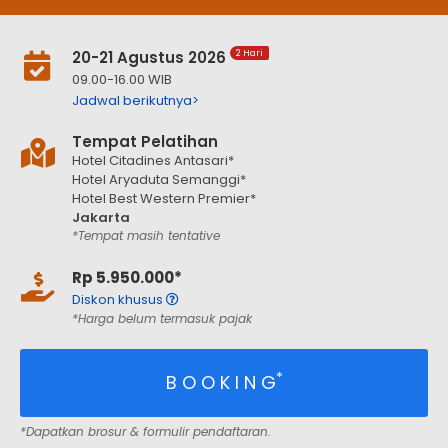
20-21 Agustus 2026
2 Hari
09.00-16.00 WIB
Jadwal berikutnya>
Tempat Pelatihan
Hotel Citadines Antasari*
Hotel Aryaduta Semanggi*
Hotel Best Western Premier*
Jakarta
*Tempat masih tentative
Rp 5.950.000*
Diskon khusus
*Harga belum termasuk pajak
*
B O O K I N G
*Dapatkan brosur & formulir pendaftaran.