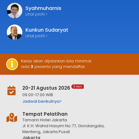
Syahmuharnis
Lihat profil >
Kunkun Sudaryat
Lihat profil >
Kelas akan dijalankan bila minimal
ada
3
peserta yang mendaftar.
20-21 Agustus 2026
3 Hari
09.00-17.00 WIB
Jadwal berikutnya>
Tempat Pelatihan
Tamarin Hotel Jakarta
Jl. K.H. Wahid Hasyim No.77, Gondangdia,
Menteng, Jakarta Pusat.
Jakarta