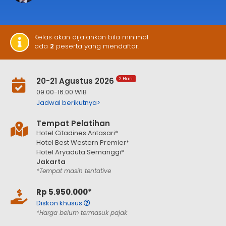
Kelas akan dijalankan bila minimal
ada
2
peserta yang mendaftar.
20-21 Agustus 2026
2 Hari
09.00-16.00 WIB
Jadwal berikutnya>
Tempat Pelatihan
Hotel Citadines Antasari*
Hotel Best Western Premier*
Hotel Aryaduta Semanggi*
Jakarta
*Tempat masih tentative
Rp 5.950.000*
Diskon khusus
*Harga belum termasuk pajak