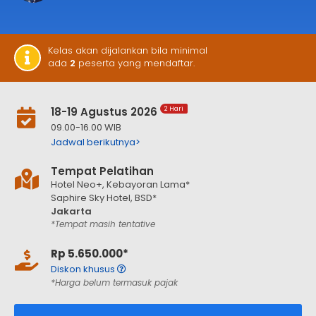
Kelas akan dijalankan bila minimal
ada
2
peserta yang mendaftar.
18-19 Agustus 2026
2 Hari
09.00-16.00 WIB
Jadwal berikutnya>
Tempat Pelatihan
Hotel Neo+, Kebayoran Lama*
Saphire Sky Hotel, BSD*
Jakarta
*Tempat masih tentative
Rp 5.650.000*
Diskon khusus
*Harga belum termasuk pajak