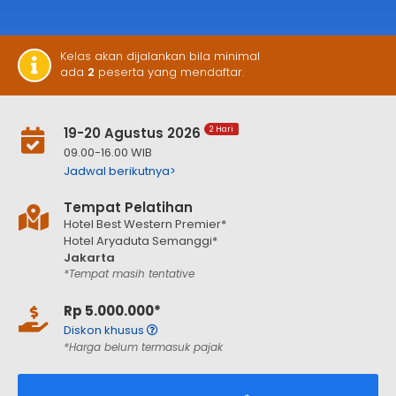
Kelas akan dijalankan bila minimal
ada
2
peserta yang mendaftar.
19-20 Agustus 2026
2 Hari
09.00-16.00 WIB
Jadwal berikutnya>
Tempat Pelatihan
Hotel Best Western Premier*
Hotel Aryaduta Semanggi*
Jakarta
*Tempat masih tentative
Rp 5.000.000*
Diskon khusus
*Harga belum termasuk pajak