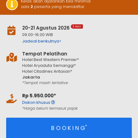
Kelas akan dijalankan bila minimal
ada
2
peserta yang mendaftar.
20-21 Agustus 2026
2 Hari
09.00-16.00 WIB
Jadwal berikutnya>
Tempat Pelatihan
Hotel Best Western Premier*
Hotel Aryaduta Semanggi*
Hotel Citadines Antasari*
Jakarta
*Tempat masih tentative
Rp 5.950.000*
Diskon khusus
*Harga belum termasuk pajak
*
B O O K I N G