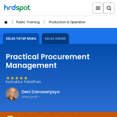
Public Training
Production & Operation
KELAS TATAP MUKA
KELAS ONLINE
Practical Procurement
Management
★★★★★
Instruktur Pelatihan
Deni Danasenjaya
Lihat profil >