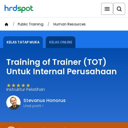
Public Training
Human Resources
KELAS TATAP MUKA
KELAS ONLINE
Training of Trainer (TOT)
Untuk Internal Perusahaan
★★★★★
Instruktur Pelatihan
Stevanus Honorus
Lihat profil >