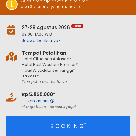
Kelas akan dijalankan bila minimal
ada
2
peserta yang mendaftar.
27-28 Agustus 2026
2 Hari
09.00-17.00 WIB
Jadwal berikutnya>
Tempat Pelatihan
Hotel Citadines Antasari*
Hotel Best Western Premier*
Hotel Aryaduta Semanggi*
Jakarta
*Tempat masih tentative
Rp 5.850.000*
Diskon khusus
*Harga belum termasuk pajak
*
B O O K I N G