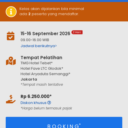
Kelas akan dijalankan bila minimal
ada
2
peserta yang mendaftar.
15-16 September 2026
2 Hari
09.00-16.00 WIB
Jadwal berikutnya>
Tempat Pelatihan
TMG Hotel Tebet*
Hotel Fave LTC Glodok*
Hotel Aryaduta Semanggi*
Jakarta
*Tempat masih tentative
Rp 6.250.000*
Diskon khusus
*Harga belum termasuk pajak
*
B O O K I N G