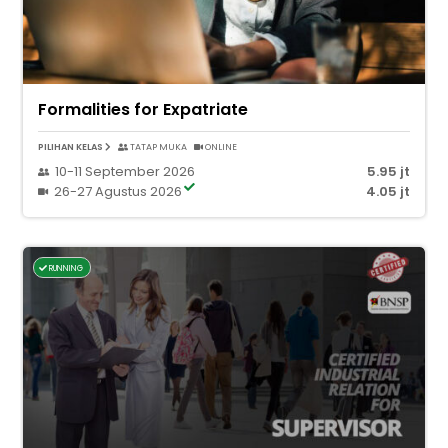
Formalities for Expatriate
PILIHAN KELAS
TATAP MUKA
ONLINE
10-11 September 2026
5.95 jt
26-27 Agustus 2026
4.05 jt
RUNNING