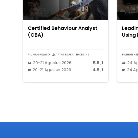
Certified Behaviour Analyst
Leadin
(CBA)
Using
PILIHAN KELAS
TATAP MUKA
ONLINE
PILIHAN KE
20-21 Agustus 2026
5.5 jt
24 A
20-21 Agustus 2026
4.5 jt
24 Ag