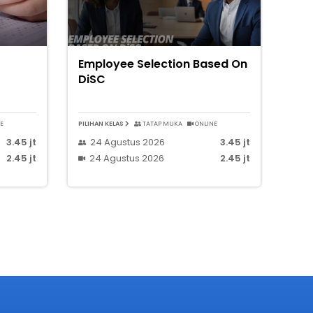
Employee Selection Based On
DiSC
E
PILIHAN KELAS
TATAP MUKA
ONLINE
3.45 jt
24 Agustus 2026
3.45 jt
2.45 jt
24 Agustus 2026
2.45 jt