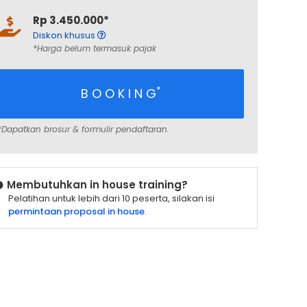
Rp 3.450.000*
Diskon khusus
*Harga belum termasuk pajak
*
B O O K I N G
*Dapatkan brosur & formulir pendaftaran.
Membutuhkan in house training?
Pelatihan untuk lebih dari 10 peserta, silakan isi
permintaan proposal in house
.