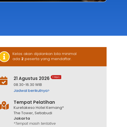
Kelas akan dijalankan bila minimal
ada
2
peserta yang mendaftar.
21 Agustus 2026
1 Hari
08.30-16.30 WIB
Jadwal berikutnya>
Tempat Pelatihan
Kuretakeso Hotel Kemang*
The Tower, Setiabudi
Jakarta
*Tempat masih tentative