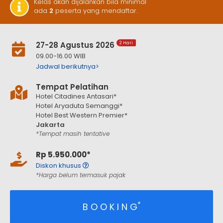
Kelas akan dijalankan bila minimal
ada
2
peserta yang mendaftar.
27-28 Agustus 2026
2 Hari
09.00-16.00 WIB
Jadwal berikutnya>
Tempat Pelatihan
Hotel Citadines Antasari*
Hotel Aryaduta Semanggi*
Hotel Best Western Premier*
Jakarta
*Tempat masih tentative
Rp 5.950.000*
Diskon khusus
*Harga belum termasuk pajak
*
B O O K I N G