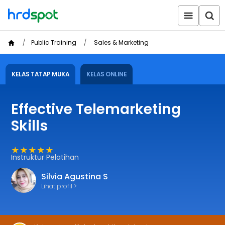
Public Training
Sales & Marketing
KELAS TATAP MUKA
KELAS ONLINE
Effective Telemarketing
Skills
★★★★★
Instruktur Pelatihan
Silvia Agustina S
Lihat profil >