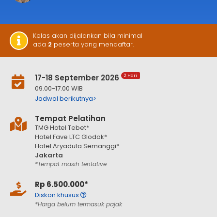
Kelas akan dijalankan bila minimal
ada
2
peserta yang mendaftar.
17-18 September 2026
2 Hari
09.00-17.00 WIB
Jadwal berikutnya>
Tempat Pelatihan
TMG Hotel Tebet*
Hotel Fave LTC Glodok*
Hotel Aryaduta Semanggi*
Jakarta
*Tempat masih tentative
Rp 6.500.000*
Diskon khusus
*Harga belum termasuk pajak